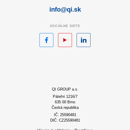
info@qi.sk
SOCIÁLNE SIETE
Facebook
YouTube
LinkedIn
QI GROUP a.s.
Páteřní 1216/7
635 00 Brno
Česká republika
IČ: 25590481
DIČ: CZ25590481