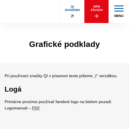
QI
MÁM
AKADÉMIA
ZÁUJEM
MENU
Grafické podklady
Pri používaní značky QI v písanom texte píšeme „I“ verzálkou.
Logá
Primárne prosíme používať farebné logo na bielom pozadí.
Logomanuál –
PDF