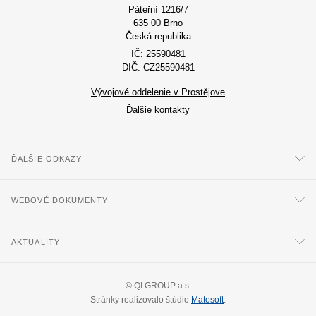
Páteřní 1216/7
635 00 Brno
Česká republika
IČ: 25590481
DIČ: CZ25590481
Vývojové oddelenie v Prostějove
Ďalšie kontakty
ĎALŠIE ODKAZY
WEBOVÉ DOKUMENTY
AKTUALITY
©
QI GROUP a.s.
Stránky realizovalo štúdio
Matosoft
.