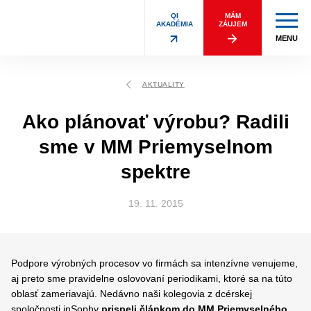
QI
MÁM
AKADÉMIA
ZÁUJEM
MENU
AKTUALITY
Ako plánovať výrobu? Radili
sme v MM Priemyselnom
spektre
19. 11. 2015
Podpore výrobných procesov vo firmách sa intenzívne venujeme,
aj preto sme pravidelne oslovovaní periodikami, ktoré sa na túto
oblasť zameriavajú. Nedávno naši kolegovia z dcérskej
spoločnosti inSophy
prispeli článkom do MM Priemyselného