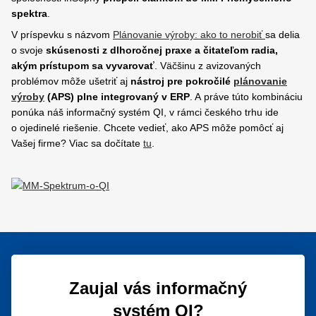
spektra
.
V príspevku s názvom
Plánovanie výroby: ako to nerobiť
sa delia
o svoje
skúsenosti z dlhoročnej praxe a čitateľom radia,
akým prístupom sa vyvarovať
. Väčšinu z avizovaných
problémov môže ušetriť aj
nástroj pre pokročilé
plánovanie
výroby
(APS) plne integrovaný v ERP
. A práve túto kombináciu
ponúka náš informačný systém QI, v rámci českého trhu ide
o ojedinelé riešenie. Chcete vedieť, ako APS môže pomôcť aj
Vašej firme? Viac sa dočítate
tu
.
Zaujal vás informačný
systém QI?