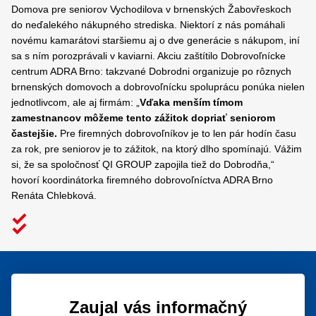
Domova pre seniorov Vychodilova v brnenských Žabovřeskoch
do neďalekého nákupného strediska. Niektorí z nás pomáhali
novému kamarátovi staršiemu aj o dve generácie s nákupom, iní
sa s ním porozprávali v kaviarni. Akciu zaštítilo Dobrovoľnícke
centrum ADRA Brno: takzvané Dobrodni organizuje po rôznych
brnenských domovoch a dobrovoľnícku spoluprácu ponúka nielen
jednotlivcom, ale aj firmám: „
Vďaka menším tímom
zamestnancov môžeme tento zážitok dopriať seniorom
častejšie.
Pre firemných dobrovoľníkov je to len pár hodín času
za rok, pre seniorov je to zážitok, na ktorý dlho spomínajú. Vážim
si, že sa spoločnosť QI GROUP zapojila tiež do Dobrodňa,“
hovorí koordinátorka firemného dobrovoľníctva ADRA Brno
Renáta Chlebková.
Zaujal vás informačný