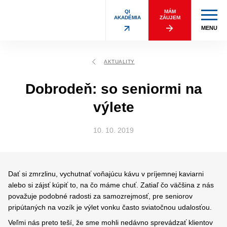
QI
MÁM
AKADÉMIA
ZÁUJEM
MENU
AKTUALITY
Dobrodeň: so seniormi na
výlete
10. 10. 2019
Dať si zmrzlinu, vychutnať voňajúcu kávu v príjemnej kaviarni
alebo si zájsť kúpiť to, na čo máme chuť. Zatiaľ čo väčšina z nás
považuje podobné radosti za samozrejmosť, pre seniorov
pripútaných na vozík je výlet vonku často sviatočnou udalosťou.
Veľmi nás preto teší, že sme mohli nedávno sprevádzať klientov