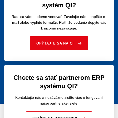
systém QI?
Radi sa vám budeme venovať. Zavolajte nám, napíšte e-
mail alebo vyplňte formulár. Platí, že podanie dopytu vás
k ničomu nezaväzuje.
OPÝTAJTE SA NA QI
Chcete sa stať partnerom ERP
systému QI?
Kontaktujte nás a nezáväzne zistíte viac o fungovaní
našej partnerskej siete.