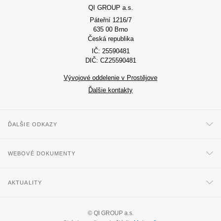
QI GROUP a.s.
Páteřní 1216/7
635 00 Brno
Česká republika
IČ: 25590481
DIČ: CZ25590481
Vývojové oddelenie v Prostějove
Ďalšie kontakty
ĎALŠIE ODKAZY
WEBOVÉ DOKUMENTY
AKTUALITY
©
QI GROUP a.s.