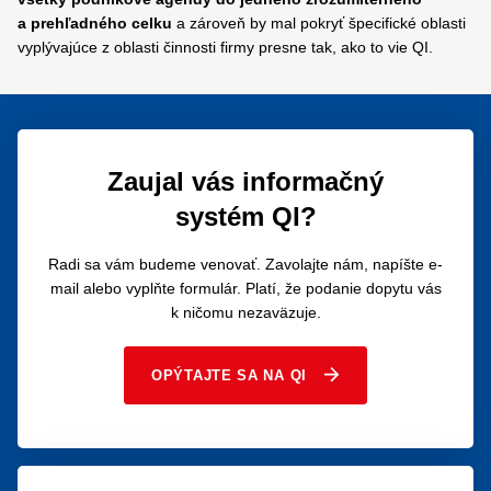
a prehľadného celku
a zároveň by mal pokryť špecifické oblasti
vyplývajúce z oblasti činnosti firmy presne tak, ako to vie QI.
Zaujal vás informačný
systém QI?
Radi sa vám budeme venovať. Zavolajte nám, napíšte e-
mail alebo vyplňte formulár. Platí, že podanie dopytu vás
k ničomu nezaväzuje.
OPÝTAJTE SA NA QI