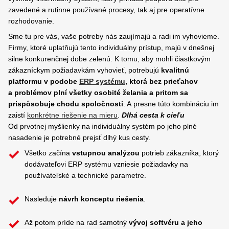
zavedené a rutinne používané procesy, tak aj pre operatívne
rozhodovanie.
Sme tu pre vás, vaše potreby nás zaujímajú a radi im vyhovieme.
Firmy, ktoré uplatňujú tento individuálny prístup, majú v dnešnej
silne konkurenčnej dobe zelenú. K tomu, aby mohli čiastkovým
zákazníckym požiadavkám vyhovieť, potrebujú
kvalitnú
platformu v podobe
ERP systému
, ktorá bez prieťahov
a problémov plní všetky osobité želania a pritom sa
prispôsobuje chodu spoločnosti
. A presne túto kombináciu im
zaistí
konkrétne riešenie na mieru
.
Dlhá cesta k cieľu
Od prvotnej myšlienky na individuálny systém po jeho plné
nasadenie je potrebné prejsť dlhý kus cesty.
Všetko začína
vstupnou analýzou
potrieb zákazníka, ktorý
dodávateľovi ERP systému vzniesie požiadavky na
používateľské a technické parametre.
Nasleduje
návrh konceptu riešenia
.
Až potom príde na rad samotný
vývoj softvéru
a jeho