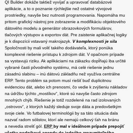
QI Builder dokáže taktiež vyvíjať a upravovať databázové
aplikácie, a to o poznanie rýchlejšie než ostatné vývojové
prostriedky, navyše bez nutnosti programovania. Napomáha mu
pritom grafický nástroj pre zobrazenie a modifikáciu objektového
dátového modelu a generátor obrazovkových formulárov,
tlačových výstupov a exportov dát. Pre zaistenie aplikačnej logiky
je k dispozícii vstavaný makrojazyk.
V komplexnosti je sila
Spoločnosti by mali voliť takého dodávateľa, ktorý ponúka
komplexné riešenie prístupu k zdrojom dát. V opačnom prípade
sa vystavujú riziku. Ak aplikáciami na zákazku dopĺňajú iba určité
vybrané časti pôvodného systému, má celé riešenie jednu
zásadnú slabinu – inú dátovú základňu než využíva centrálne
ERP. Tento problém sa potom musí riešiť buď duplicitnou
evidenciou dát, alebo ich prenosmi, čo vedie k zvýšeniu nákladov
na údržbu týchto „mostíkov“, ktoré sú navyše často zdrojom
mnohých chýb. Riešenie je totiž rozdelené na rad izolovaných
„ostrovov“, z ktorých každý sleduje svoje dáta a predovšetkým
svoje ciele. Vo futbalovej terminológii by sa táto situácia dala
nazvať radom sólistov, ktorí ale nemajú celkový ťah na bránu
a nevedia streliť gól.
ERP
by mal v ideálnom prípade prepojiť
všetky podnikové agendy do jedného zrozumiteľného