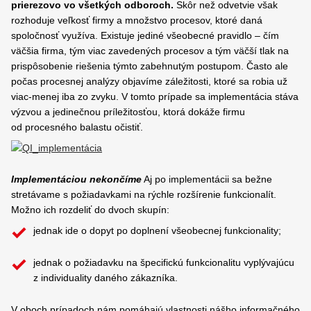
prierezovo vo všetkých odboroch.
Skôr než odvetvie však
rozhoduje veľkosť firmy a množstvo procesov, ktoré daná
spoločnosť využíva. Existuje jediné všeobecné pravidlo – čím
väčšia firma, tým viac zavedených procesov a tým väčší tlak na
prispôsobenie riešenia týmto zabehnutým postupom. Často ale
počas procesnej analýzy objavíme záležitosti, ktoré sa robia už
viac-menej iba zo zvyku. V tomto prípade sa implementácia stáva
výzvou a jedinečnou príležitosťou, ktorá dokáže firmu
od procesného balastu očistiť.
Implementáciou nekončíme
Aj po implementácii sa bežne
stretávame s požiadavkami na rýchle rozšírenie funkcionalít.
Možno ich rozdeliť do dvoch skupín:
jednak ide o dopyt po doplnení všeobecnej funkcionality;
jednak o požiadavku na špecifickú funkcionalitu vyplývajúcu
z individuality daného zákazníka.
V oboch prípadoch nám pomáhajú vlastnosti nášho informačného