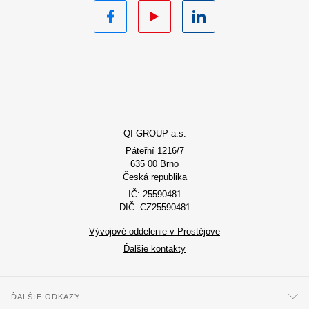
Facebook
YouTube
LinkedIn
QI GROUP a.s.
Páteřní 1216/7
635 00 Brno
Česká republika
IČ: 25590481
DIČ: CZ25590481
Vývojové oddelenie v Prostějove
Ďalšie kontakty
ĎALŠIE ODKAZY