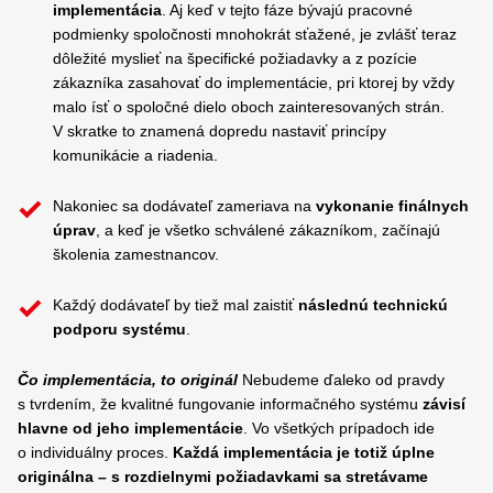
implementácia
. Aj keď v tejto fáze bývajú pracovné
podmienky spoločnosti mnohokrát sťažené, je zvlášť teraz
dôležité myslieť na špecifické požiadavky a z pozície
zákazníka zasahovať do implementácie, pri ktorej by vždy
malo ísť o spoločné dielo oboch zainteresovaných strán.
V skratke to znamená dopredu nastaviť princípy
komunikácie a riadenia.
Nakoniec sa dodávateľ zameriava na
vykonanie finálnych
úprav
, a keď je všetko schválené zákazníkom, začínajú
školenia zamestnancov.
Každý dodávateľ by tiež mal zaistiť
následnú technickú
podporu systému
.
Čo implementácia, to originál
Nebudeme ďaleko od pravdy
s tvrdením, že kvalitné fungovanie informačného systému
závisí
hlavne od jeho implementácie
. Vo všetkých prípadoch ide
o individuálny proces.
Každá implementácia je totiž úplne
originálna – s rozdielnymi požiadavkami sa stretávame