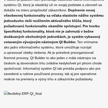
systému QI, ktorý je elastický už vo svojej podstate a zároveň sa
dokáže na mieru prispôsobiť zákazníkovi.
Doplnenie novej
všeobecnej funkcionality sa vďaka elasticite nášho systému
jednoducho rieši rozšírením aktivačného kľúča, ktorý
požadovanú funkcionalitu okamžite sprístupní. Pre tvorbu
špecifickej funkcionality, ktorá nie je zahrnutá v bežne
dodávaných obchodných jednotkách, je systém vybavený
vstavaným vývojovým nástrojom QI Builder.
Ten vnímame
ako jadro informačného systému, ktoré umožňuje rozvíjať
a upravovať všetky riešenia. Ak je potrebné preorganizovať
firemné procesy, QI Builder to ako jeden z mála nástrojov na
českom aj slovenskom trhu zvládne kedykoľvek pri plnom chode
spoločnosti. Informačný systém QI tak prináša podporu ako pre
zavedené a rutinne používané procesy, tak aj pre operatívne
reakcie na premeny a výzvy trhu a zákaznícke požiadavky.