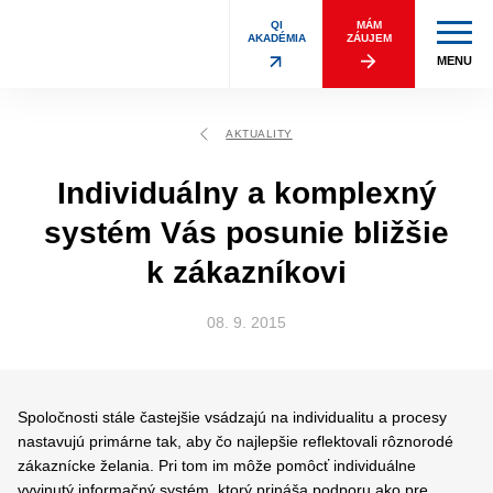
QI
MÁM
AKADÉMIA
ZÁUJEM
MENU
AKTUALITY
Individuálny a komplexný
systém Vás posunie bližšie
k zákazníkovi
08. 9. 2015
Spoločnosti stále častejšie vsádzajú na individualitu a procesy
nastavujú primárne tak, aby čo najlepšie reflektovali rôznorodé
zákaznícke želania. Pri tom im môže pomôcť individuálne
vyvinutý informačný systém, ktorý prináša podporu ako pre