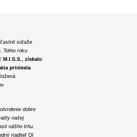
častnil súťaže
. Tohto roku
 M.I.S.S., získalo
ia priniesla
zložená
ov
otvrdenie dobre
ality našej
asti nášho trhu.
dný riaditeľ QI