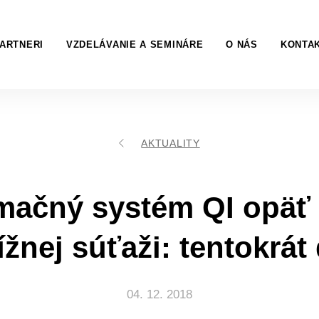
ARTNERI
VZDELÁVANIE A SEMINÁRE
O NÁS
KONTA
AKTUALITY
mačný systém QI opäť
ížnej súťaži: tentokrát
04. 12. 2018