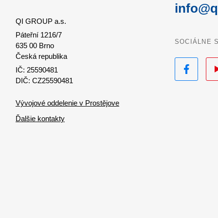
info@q
QI GROUP a.s.
Páteřní 1216/7
SOCIÁLNE 
635 00 Brno
Česká republika
Facebook
Yo
IČ: 25590481
DIČ: CZ25590481
Vývojové oddelenie v Prostějove
Ďalšie kontakty