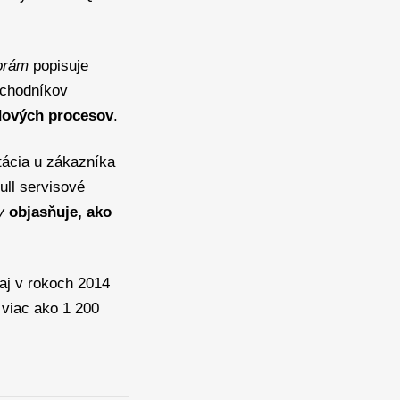
orám
popisuje
bchodníkov
adových procesov
.
tácia u zákazníka
ull servisové
y
objasňuje, ako
 aj v rokoch 2014
 viac ako 1 200