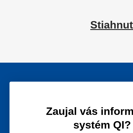
Stiahnu
Zaujal vás infor
systém QI?