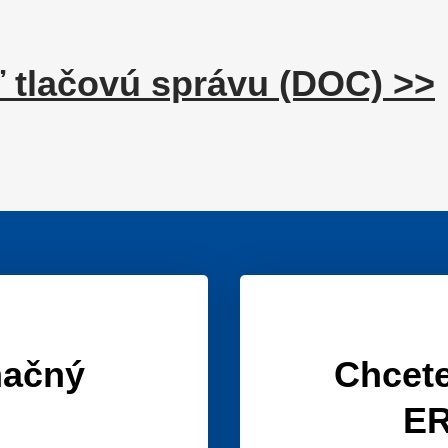
ť tlačovú správu (DOC) >>
mačný
Chcete
ER