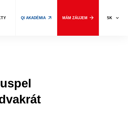
SK
KTY
QI AKADÉMIA
MÁM ZÁUJEM
 uspel
 dvakrát