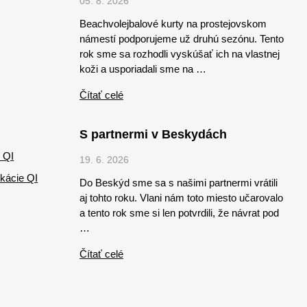
05. 8. 2026
Beachvolejbalové kurty na prostejovskom
námestí podporujeme už druhú sezónu. Tento
rok sme sa rozhodli vyskúšať ich na vlastnej
koži a usporiadali sme na …
Čítať celé
S partnermi v Beskydách
 QI
19. 6. 2026
kácie QI
Do Beskýd sme sa s našimi partnermi vrátili
aj tohto roku. Vlani nám toto miesto učarovalo
a tento rok sme si len potvrdili, že návrat pod
…
Čítať celé