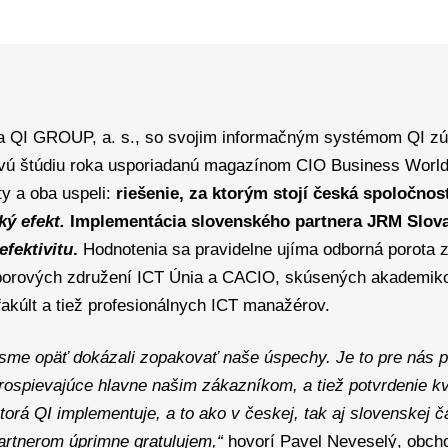
sa QI GROUP, a. s., so svojim informačným systémom QI zú
ovú štúdiu roka usporiadanú magazínom CIO Business World
kty a oba uspeli:
riešenie, za ktorým stojí česká spoločnosť
ký efekt.
Implementácia slovenského partnera JRM Slovak
efektivitu
.
Hodnotenia sa pravidelne ujíma odborná porota 
dborových združení ICT Únia a CACIO, skúsených akademik
fakúlt a tiež profesionálnych ICT manažérov.
 sme opäť dokázali zopakovať naše úspechy. Je to pre nás p
rospievajúce hlavne našim zákazníkom, a tiež potvrdenie kv
ktorá QI implementuje, a to ako v českej, tak aj slovenskej č
tnerom úprimne gratulujem,“
hovorí Pavel Neveselý, obcho