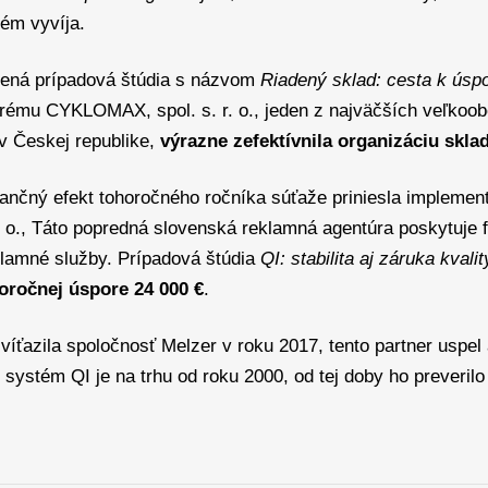
ém vyvíja.
ená prípadová štúdia s názvom
Riadený sklad: cesta k úsp
orému CYKLOMAX, spol. s. r. o., jeden z najväčších veľkoo
v Českej republike,
výrazne zefektívnila organizáciu skl
ančný efekt tohoročného ročníka súťaže priniesla implemen
r. o., Táto popredná slovenská reklamná agentúra poskytuje f
lamné služby. Prípadová štúdia
QI: stabilita aj záruka kvalit
oročnej úspore 24 000 €
.
víťazila spoločnosť Melzer v roku 2017, tento partner uspel
systém QI je na trhu od roku 2000, od tej doby ho preverilo