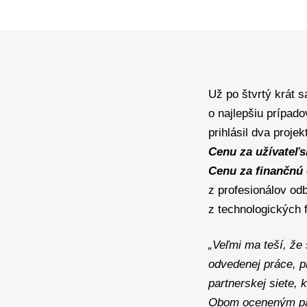
Už po štvrtý krát 
o najlepšiu prípad
prihlásil dva proje
Cenu za užívateľs
Cenu za finančnú 
z profesionálov o
z technologických 
„Veľmi ma teší, že
odvedenej práce, p
partnerskej siete, 
Obom oceneným par