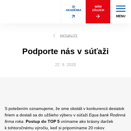
QI
MÁM
AKADÉMIA
ZÁUJEM
MENU
AKTUALITY
Podporte nás v súťaži
22. 9. 2020
S potešením oznamujeme, že sme obstáli v konkurencii desiatok
firiem a dostali sa do užšieho výberu v súťaži
Equa bank Rodinná
firma roka
.
Postup do TOP 5
vnímame ako krásny darček
k tohtoročnému výročiu, keď si pripomíname 20 rokov