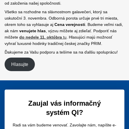
od založenia našej spoločnosti.
Všetko sa rozhodne na slávnostnom galavečeri, ktorý sa
uskutoční 3. novembra. Odborná porota určuje prvé tri miesta,
okrem toho sa vyhlasuje aj
Cena verejnosti
. Budeme veľmi radi,
ak nám
venujete hlas
, výzvu môžete aj zdieľať. Podporiť nás
môžete
do nedele 11. októbra
tu
. Hlasujúci majú možnosť
vyhrať luxusné hodinky tradičnej českej značky PRIM.
Ďakujeme za Vašu podporu a tešíme sa na ďalšiu spoluprácu!
Hlasujte
Zaujal vás informačný
systém QI?
Radi sa vám budeme venovať. Zavolajte nám, napíšte e-