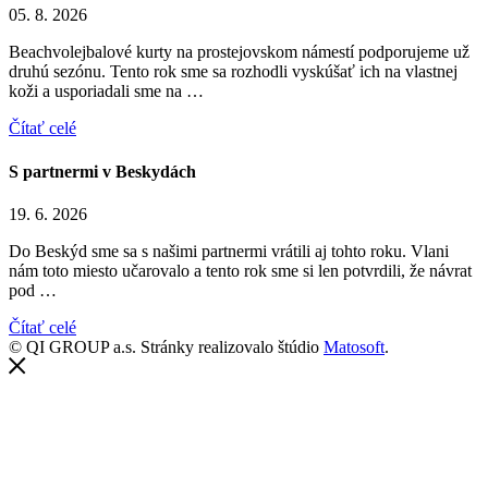
05. 8. 2026
Beachvolejbalové kurty na prostejovskom námestí podporujeme už
druhú sezónu. Tento rok sme sa rozhodli vyskúšať ich na vlastnej
koži a usporiadali sme na …
Čítať celé
S partnermi v Beskydách
19. 6. 2026
Do Beskýd sme sa s našimi partnermi vrátili aj tohto roku. Vlani
nám toto miesto učarovalo a tento rok sme si len potvrdili, že návrat
pod …
Čítať celé
©
QI GROUP a.s.
Stránky realizovalo štúdio
Matosoft
.