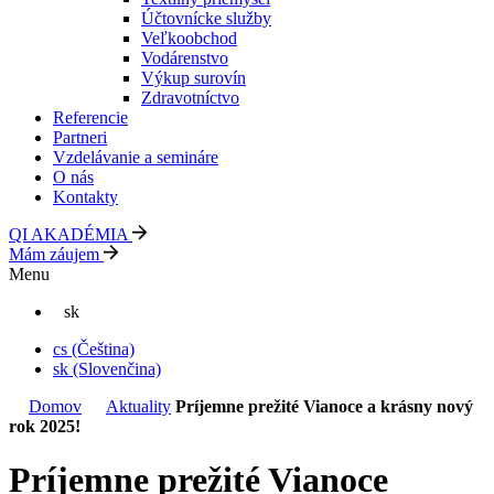
Účtovnícke služby
Veľkoobchod
Vodárenstvo
Výkup surovín
Zdravotníctvo
Referencie
Partneri
Vzdelávanie a semináre
O nás
Kontakty
QI AKADÉMIA
Mám záujem
Menu
sk
cs
(Čeština)
sk
(Slovenčina)
Domov
Aktuality
Príjemne prežité Vianoce a krásny nový
rok 2025!
Príjemne prežité Vianoce