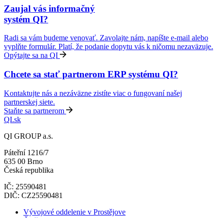
Zaujal vás informačný
systém QI?
Radi sa vám budeme venovať. Zavolajte nám, napíšte e-mail alebo
vyplňte formulár. Platí, že podanie dopytu vás k ničomu nezaväzuje.
Opýtajte sa na QI
Chcete sa stať partnerom ERP systému QI?
Kontaktujte nás a nezáväzne zistíte viac o fungovaní našej
partnerskej siete.
Staňte sa partnerom
QI.sk
QI GROUP a.s.
Páteřní 1216/7
635 00 Brno
Česká republika
IČ: 25590481
DIČ: CZ25590481
Vývojové oddelenie v Prostějove