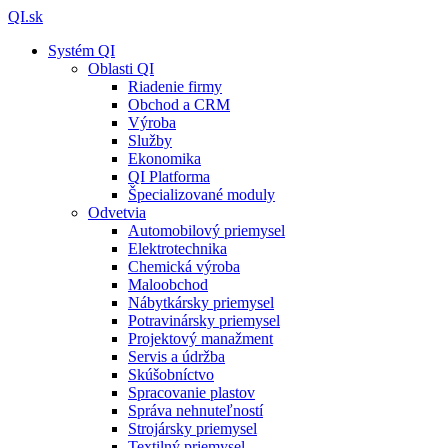
QI.sk
Systém QI
Oblasti QI
Riadenie firmy
Obchod a CRM
Výroba
Služby
Ekonomika
QI Platforma
Špecializované moduly
Odvetvia
Automobilový priemysel
Elektrotechnika
Chemická výroba
Maloobchod
Nábytkársky priemysel
Potravinársky priemysel
Projektový manažment
Servis a údržba
Skúšobníctvo
Spracovanie plastov
Správa nehnuteľností
Strojársky priemysel
Textilný priemysel