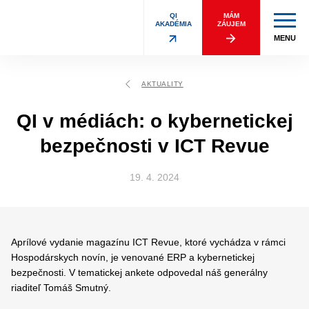
QI
MÁM
AKADÉMIA
ZÁUJEM
MENU
AKTUALITY
QI v médiách: o kybernetickej
bezpečnosti v ICT Revue
19. 4. 2024
Aprílové vydanie magazínu ICT Revue, ktoré vychádza v rámci
Hospodárskych novín, je venované ERP a kybernetickej
bezpečnosti. V tematickej ankete odpovedal náš generálny
riaditeľ Tomáš Smutný.