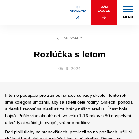
QI
MÁM
AKADÉMIA
ZÁUJEM
MENU
AKTUALITY
Rozlúčka s letom
05. 9. 2024
Interné podujatia pre zamestnancov sú vždy skvelé. Tento rok
sme kolegom umožnili, aby sa stretli celé rodiny. Smiech, pohoda
a detská radosť sa niesli až za brány nášho areálu. Účasť bola
hojná. Prišlo viac ako 40 detí vo veku 1-16 rokov s 80 dospelými
a každý si našiel „to svoje“, vrátane rodičov.
Deti plnili úlohy na stanovištiach, previezli sa na poníkoch, užili si
skákací hrad alebo si vyskúšali laserovú streľbu. Dospelí sa