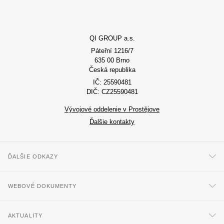
QI GROUP a.s.
Páteřní 1216/7
635 00 Brno
Česká republika
IČ: 25590481
DIČ: CZ25590481
Vývojové oddelenie v Prostějove
Ďalšie kontakty
ĎALŠIE ODKAZY
WEBOVÉ DOKUMENTY
AKTUALITY