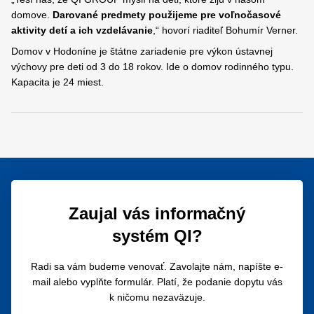
domove.
Darované predmety použijeme pre voľnočasové
aktivity detí a ich vzdelávanie
,“ hovorí riaditeľ Bohumír Verner.
Domov v Hodoníne je štátne zariadenie pre výkon ústavnej
výchovy pre deti od 3 do 18 rokov. Ide o domov rodinného typu.
Kapacita je 24 miest.
Zaujal vás informačný
systém QI?
Radi sa vám budeme venovať. Zavolajte nám, napíšte e-
mail alebo vyplňte formulár. Platí, že podanie dopytu vás
k ničomu nezaväzuje.