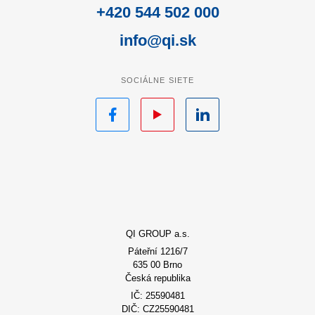
+420 544 502 000
info@qi.sk
SOCIÁLNE SIETE
Facebook
YouTube
LinkedIn
QI GROUP a.s.
Páteřní 1216/7
635 00 Brno
Česká republika
IČ: 25590481
DIČ: CZ25590481