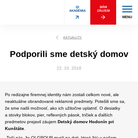
QI
MÁM
AKADÉMIA
ZÁUJEM
MENU
AKTUALITY
Podporili sme detský domov
22. 10. 2018
Po redizajne firemnej identity nám zostali celkom nové, ale
neaktuálne obrandované reklamné predmety. Potešili sme sa,
že sme našli možnosť, ako ich užitočne uplatniť. O desiatky
a stovky blokov, pier, reflexných pások, tričiek a ďalších
predmetov prejavil záujem
Detský domov Hodonín pri
Kunštáte
.
„Teší nás, že QI GROUP myslí na deti, ktoré žijú v našom