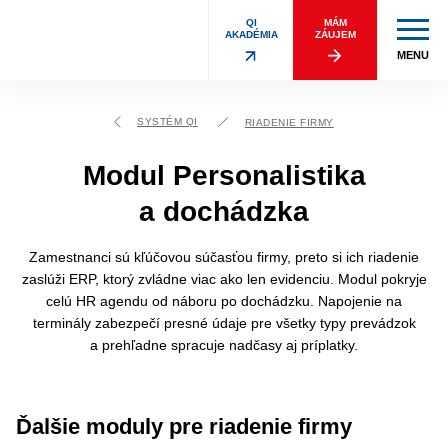
QI
MÁM
AKADÉMIA
ZÁUJEM
MENU
SYSTÉM QI
RIADENIE FIRMY
Modul Personalistika
a dochádzka
Zamestnanci sú kľúčovou súčasťou firmy, preto si ich riadenie
zaslúži ERP, ktorý zvládne viac ako len evidenciu. Modul pokryje
celú HR agendu od náboru po dochádzku. Napojenie na
terminály zabezpečí presné údaje pre všetky typy prevádzok
a prehľadne spracuje nadčasy aj príplatky.
Ďalšie moduly pre riadenie firmy