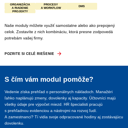
ORGANIZÁCIA
PROCESY
DMS
A RIADENIE
A WORKFLOW
PROJEKTY
Naše moduly môžete využiť samostatne alebo ako prepojený
celok. Zostavíte z nich kombináciu, ktorá presne zodpovedá
potrebám vašej firmy.
POZRITE SI CELÉ RIEŠENIE
S čím vám modul pomôže?
Vedenie získa prehľad o personálnych nákladoch. Manažéri
ľahko naplánujú zmeny, dovolenky aj kapacity. Účtovníci majú
všetky údaje pre výpočet miezd. HR špecialisti pracujú
s prehľadnou evidenciou a nástrojmi na rozvoj ľudí.
A zamestnanci? Tí vidia svoje odpracované hodiny aj zostávajúcu
dovolenku.