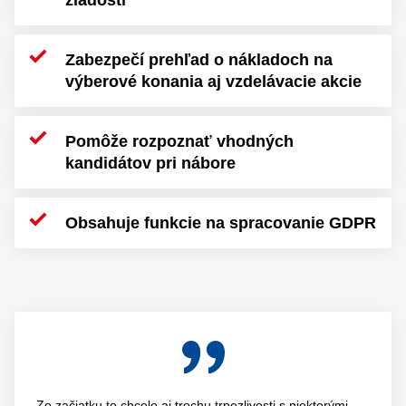
žiadostí
Zabezpečí prehľad o nákladoch na
výberové konania aj vzdelávacie akcie
Pomôže rozpoznať vhodných
kandidátov pri nábore
Obsahuje funkcie na spracovanie GDPR
Zo začiatku to chcelo aj trochu trpezlivosti s niektorými