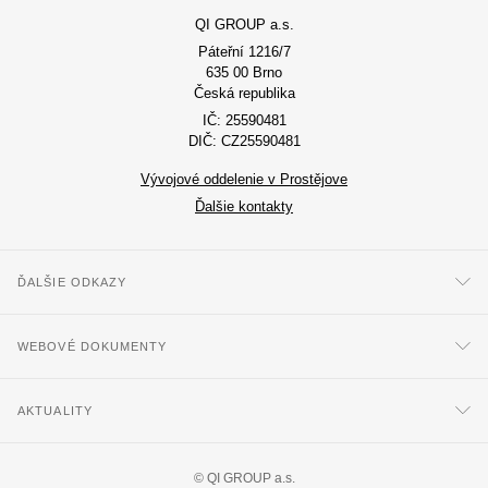
QI GROUP a.s.
Páteřní 1216/7
635 00 Brno
Česká republika
IČ: 25590481
DIČ: CZ25590481
Vývojové oddelenie v Prostějove
Ďalšie kontakty
ĎALŠIE ODKAZY
WEBOVÉ DOKUMENTY
AKTUALITY
©
QI GROUP a.s.